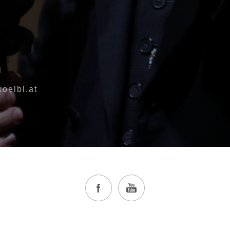
l
oelbl.at