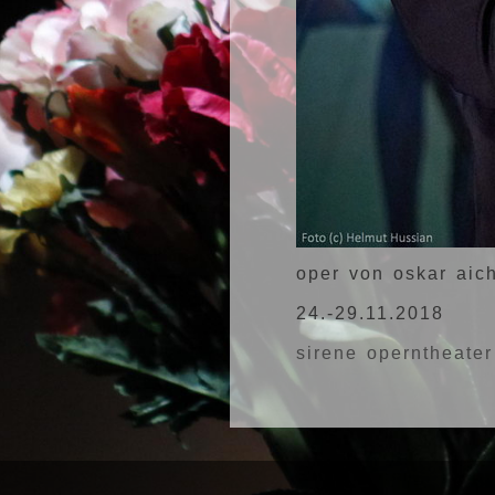
oper von oskar aich
24.-29.11.2018
sirene operntheater