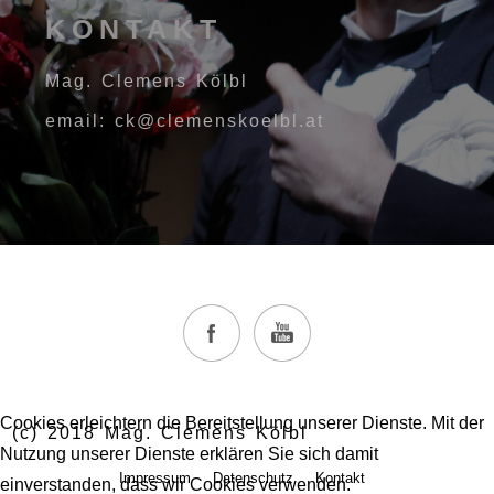
KONTAKT
Mag. Clemens Kölbl
email: ck@clemenskoelbl.at
Cookies erleichtern die Bereitstellung unserer Dienste. Mit der
(c) 2018 Mag. Clemens Kölbl
Nutzung unserer Dienste erklären Sie sich damit
Impressum
Datenschutz
Kontakt
einverstanden, dass wir Cookies verwenden.