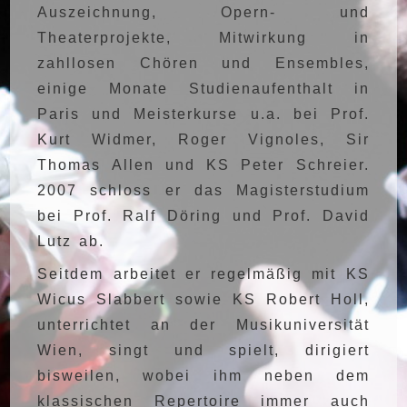
Auszeichnung, Opern- und
Theaterprojekte, Mitwirkung in
zahllosen Chören und Ensembles,
einige Monate Studienaufenthalt in
Paris und Meisterkurse u.a. bei Prof.
Kurt Widmer, Roger Vignoles, Sir
Thomas Allen und KS Peter Schreier.
2007 schloss er das Magisterstudium
bei Prof. Ralf Döring und Prof. David
Lutz ab.
Seitdem arbeitet er regelmäßig mit KS
Wicus Slabbert sowie KS Robert Holl,
unterrichtet an der Musikuniversität
Wien, singt und spielt, dirigiert
bisweilen, wobei ihm neben dem
klassischen Repertoire immer auch